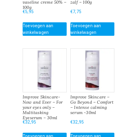
vaseline creme 50% –
zalf – 100g
100g
€
5,95
€
7,75
Toevoegen aan
Toevoegen aan
winkelwagen
winkelwagen
Improve Skincare-
Improve Skincare –
Now and Ever – For
Go Beyond – Comfort
your eyes only –
– Intense calming
Multitasking
serum -30ml
Eyeserum – 30ml
€
32,95
€
32,95
Toevoegen aan
Toevoegen aan