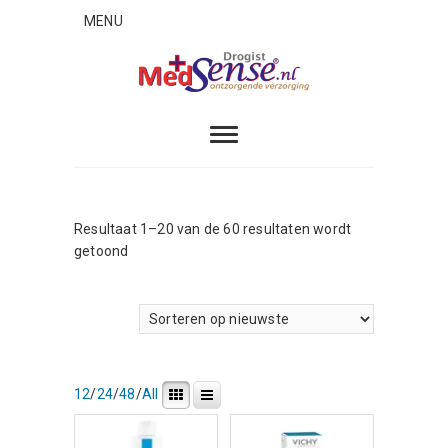
Skip
MENU
to
content
MedSense
ONTZORGENDE VERZORGING
Resultaat 1–20 van de 60 resultaten wordt
Gesorteerd
getoond
op
nieuwste
12
/
24
/
48
/
All