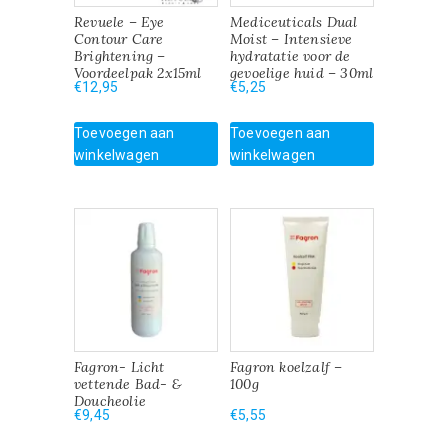
Revuele – Eye
Mediceuticals Dual
Contour Care
Moist – Intensieve
Brightening –
hydratatie voor de
Voordeelpak 2x15ml
gevoelige huid – 30ml
€
12,95
€
5,25
Toevoegen aan
Toevoegen aan
winkelwagen
winkelwagen
Fagron- Licht
Fagron koelzalf –
vettende Bad- &
100g
Doucheolie
€
9,45
€
5,55