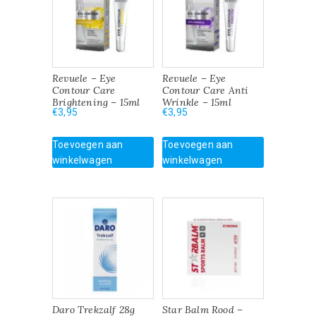
Revuele – Eye
Revuele – Eye
Contour Care
Contour Care Anti
Brightening – 15ml
Wrinkle – 15ml
€
3,95
€
3,95
Toevoegen aan
Toevoegen aan
winkelwagen
winkelwagen
Daro Trekzalf 28g
Star Balm Rood –