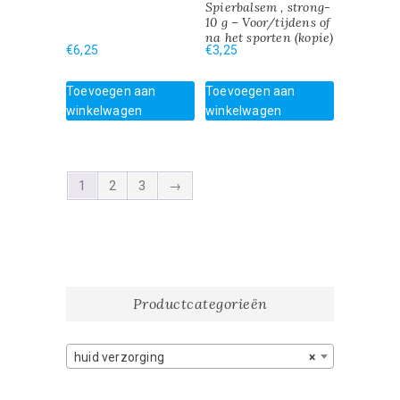
Spierbalsem , strong-
10 g – Voor/tijdens of
na het sporten (kopie)
€
6,25
€
3,25
Toevoegen aan
Toevoegen aan
winkelwagen
winkelwagen
1
2
3
→
Productcategorieën
huid verzorging
×