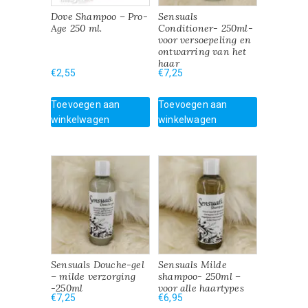
Dove Shampoo – Pro-
Sensuals
Age 250 ml.
Conditioner- 250ml-
voor versoepeling en
ontwarring van het
haar
€
2,55
€
7,25
Toevoegen aan
Toevoegen aan
winkelwagen
winkelwagen
Sensuals Douche-gel
Sensuals Milde
– milde verzorging
shampoo- 250ml –
-250ml
voor alle haartypes
€
7,25
€
6,95