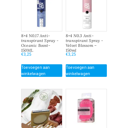
8×4 N0.17 Anti-
8×4 N0.3 Anti-
transpirant Spray -
transpirant Spray -
Oceanic Boost-
Velvet Blossom –
150ML
150ml
€
3,25
€
3,25
Toevoegen aan
Toevoegen aan
winkelwagen
winkelwagen