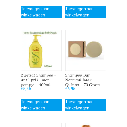
Toevoegen aan
Toevoegen aan
winkelwagen
winkelwagen
Zwitsal Shampoo -
Shampoo Bar
anti-prik- met
Normaal haar-
pompje – 400ml
Quinoa – 70 Gram
€
5,45
€
6,95
Toevoegen aan
Toevoegen aan
winkelwagen
winkelwagen