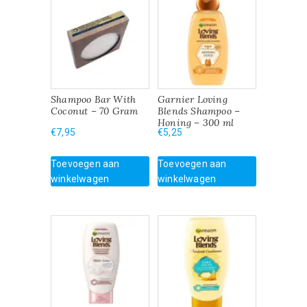
Shampoo Bar With
Garnier Loving
Coconut – 70 Gram
Blends Shampoo –
Honing – 300 ml
€
7,95
€
5,25
Toevoegen aan
Toevoegen aan
winkelwagen
winkelwagen