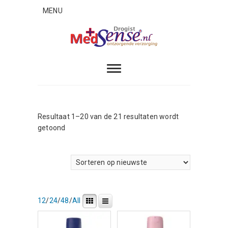
Skip
MENU
to
content
MedSense
ONTZORGENDE VERZORGING
Resultaat 1–20 van de 21 resultaten wordt
Gesorteerd
getoond
op
nieuwste
12
/
24
/
48
/
All