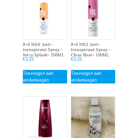
8×4 N0.6 Anti-
8×4 N0.2 Anti-
transpirant Spray -
transpirant Spray -
Juicy Splash- 150ML
Clear Rose- 150ML
€
3,25
€
3,25
Toevoegen aan
Toevoegen aan
winkelwagen
winkelwagen