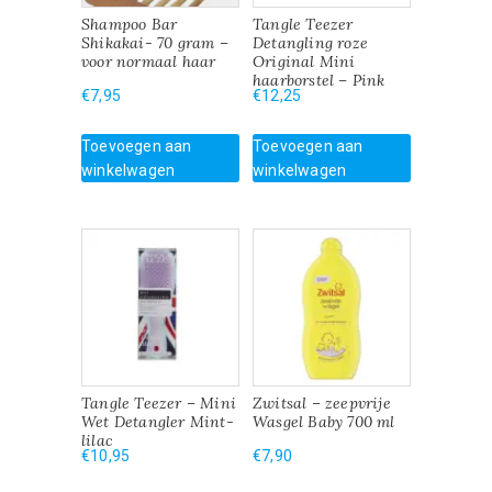
Shampoo Bar
Tangle Teezer
Shikakai- 70 gram –
Detangling roze
voor normaal haar
Original Mini
haarborstel – Pink
€
7,95
€
12,25
Toevoegen aan
Toevoegen aan
winkelwagen
winkelwagen
Tangle Teezer – Mini
Zwitsal – zeepvrije
Wet Detangler Mint-
Wasgel Baby 700 ml
lilac
€
10,95
€
7,90