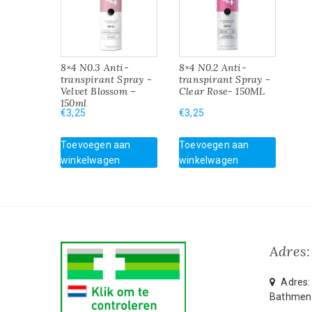
8×4 N0.3 Anti-
8×4 N0.2 Anti-
transpirant Spray -
transpirant Spray -
Velvet Blossom –
Clear Rose- 150ML
150ml
€
3,25
€
3,25
Toevoegen aan
Toevoegen aan
winkelwagen
winkelwagen
Adres:
Adres: 
Bathmen