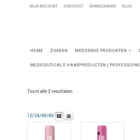
Skip
MIJN ACCOUNT
CHECKOUT
WINKELWAGEN
BLOG
to
content
Me
ONTZORGE
HOME
ZOEKEN
MEDSENSE PRODUKTEN
MEDICEUTICALS HAARPRODUCTEN | PROFESSION
Gesorteerd
Toont alle 2 resultaten
op
nieuwste
12
/
24
/
48
/
All