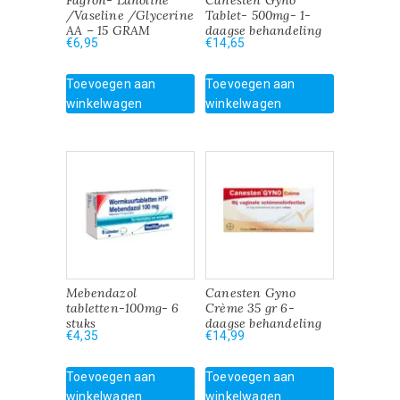
Fagron- Lanoline
Canesten Gyno
/Vaseline /Glycerine
Tablet- 500mg- 1-
AA – 15 GRAM
daagse behandeling
€
6,95
€
14,65
Toevoegen aan
Toevoegen aan
winkelwagen
winkelwagen
Mebendazol
Canesten Gyno
tabletten-100mg- 6
Crème 35 gr 6-
stuks
daagse behandeling
€
4,35
€
14,99
Toevoegen aan
Toevoegen aan
winkelwagen
winkelwagen