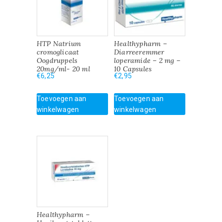
HTP Natrium
Healthypharm –
cromoglicaat
Diarreeremmer
Oogdruppels
loperamide – 2 mg –
20mg/ml- 20 ml
10 Capsules
€
6,25
€
2,95
Toevoegen aan
Toevoegen aan
winkelwagen
winkelwagen
Healthypharm –