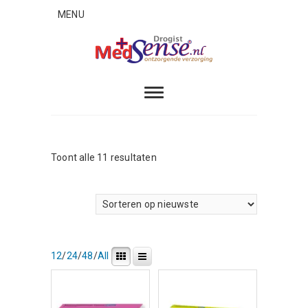
Skip
MENU
to
content
MedSense
ONTZORGENDE VERZORGING
Gesorteerd
Toont alle 11 resultaten
op
nieuwste
12
/
24
/
48
/
All