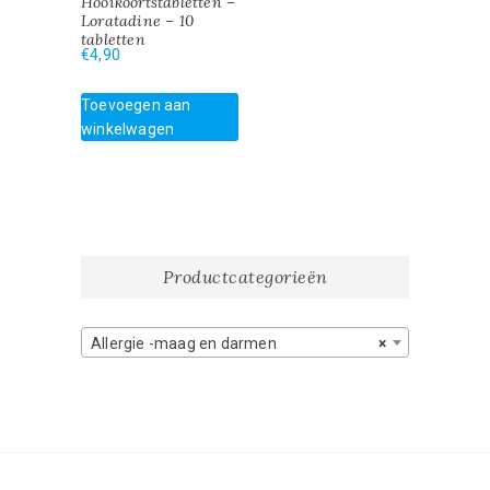
Hooikoortstabletten –
Loratadine – 10
tabletten
€
4,90
Toevoegen aan
winkelwagen
Productcategorieën
Allergie -maag en darmen
×