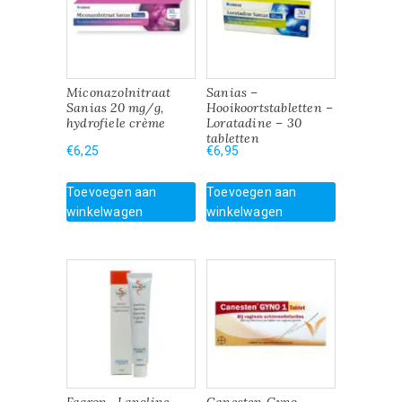
Miconazolnitraat
Sanias –
Sanias 20 mg/g,
Hooikoortstabletten –
hydrofiele crème
Loratadine – 30
tabletten
€
6,25
€
6,95
Toevoegen aan
Toevoegen aan
winkelwagen
winkelwagen