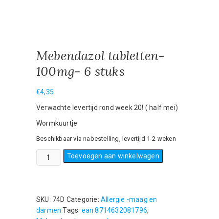
Mebendazol tabletten-
100mg- 6 stuks
€
4,35
Verwachte levertijd rond week 20! ( half mei)
Wormkuurtje
Beschikbaar via nabestelling, levertijd 1-2 weken
Mebendazol
Toevoegen aan winkelwagen
tabletten-
100mg-
6
stuks
SKU:
74D
Categorie:
Allergie -maag en
aantal
darmen
Tags:
ean 8714632081796
,