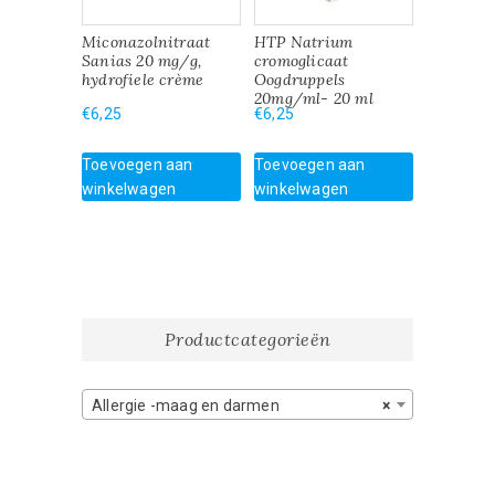
Miconazolnitraat
HTP Natrium
Sanias 20 mg/g,
cromoglicaat
hydrofiele crème
Oogdruppels
20mg/ml- 20 ml
€
6,25
€
6,25
Toevoegen aan
Toevoegen aan
winkelwagen
winkelwagen
Productcategorieën
Allergie -maag en darmen
×