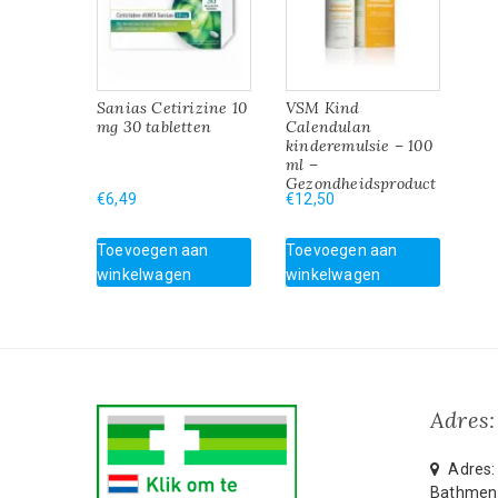
Sanias Cetirizine 10
VSM Kind
mg 30 tabletten
Calendulan
kinderemulsie – 100
ml –
Gezondheidsproduct
€
6,49
€
12,50
Toevoegen aan
Toevoegen aan
winkelwagen
winkelwagen
Adres:
Adres: 
Bathmen