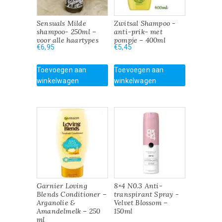
Sensuals Milde
Zwitsal Shampoo -
shampoo- 250ml –
anti-prik- met
voor alle haartypes
pompje – 400ml
€
6,95
€
5,45
Toevoegen aan
Toevoegen aan
winkelwagen
winkelwagen
Garnier Loving
8×4 N0.3 Anti-
Blends Conditioner –
transpirant Spray -
Arganolie &
Velvet Blossom –
Amandelmelk – 250
150ml
ml