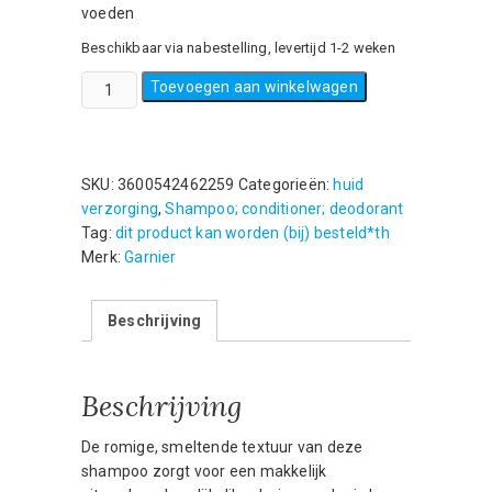
voeden
Beschikbaar via nabestelling, levertijd 1-2 weken
Garnier
Toevoegen aan winkelwagen
Loving
Blends
Shampoo
-
SKU:
3600542462259
Categorieën:
huid
Honing
verzorging
,
Shampoo; conditioner; deodorant
-
Tag:
dit product kan worden (bij) besteld*th
300
Merk:
Garnier
ml
aantal
Beschrijving
Beschrijving
De romige, smeltende textuur van deze
shampoo zorgt voor een makkelijk