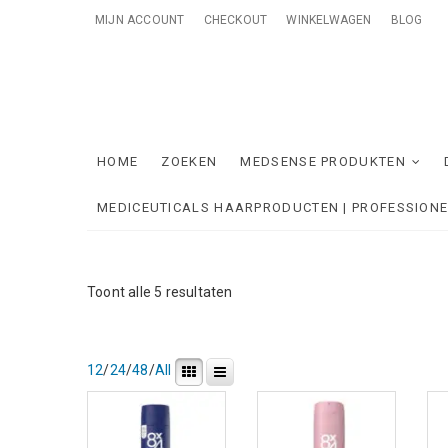
Skip
MIJN ACCOUNT
CHECKOUT
WINKELWAGEN
BLOG
to
content
Me
ONTZORGE
HOME
ZOEKEN
MEDSENSE PRODUKTEN
MEDICEUTICALS HAARPRODUCTEN | PROFESSION
Gesorteerd
Toont alle 5 resultaten
op
nieuwste
12
/
24
/
48
/
All