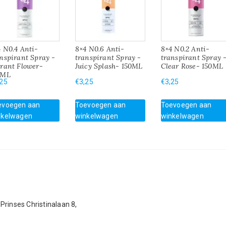
 N0.4 Anti-
8×4 N0.6 Anti-
8×4 N0.2 Anti-
nspirant Spray -
transpirant Spray -
transpirant Spray 
brant Flower-
Juicy Splash- 150ML
Clear Rose- 150ML
0ML
,25
€
3,25
€
3,25
evoegen aan
Toevoegen aan
Toevoegen aan
nkelwagen
winkelwagen
winkelwagen
Prinses Christinalaan 8,