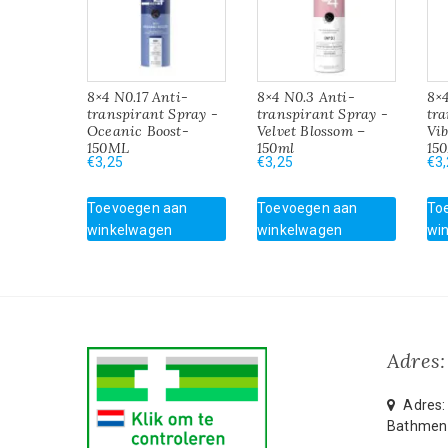
8×4 N0.17 Anti-
8×4 N0.3 Anti-
8×4
transpirant Spray -
transpirant Spray -
tra
Oceanic Boost-
Velvet Blossom –
Vi
150ML
150ml
15
€
3,25
€
3,25
€
3
Toevoegen aan
Toevoegen aan
To
winkelwagen
winkelwagen
wi
Adres:
Adres: 
Bathmen