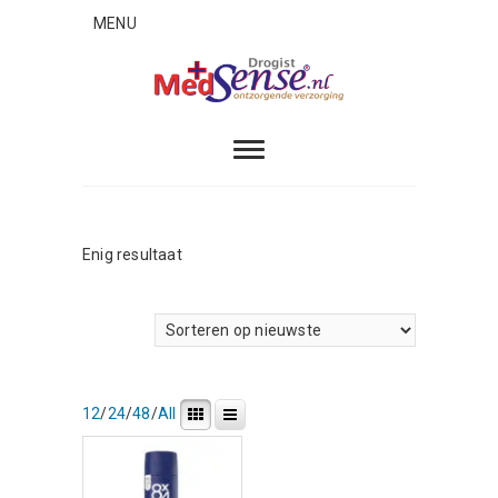
Skip
MENU
to
content
MedSense
ONTZORGENDE VERZORGING
Enig resultaat
12
/
24
/
48
/
All