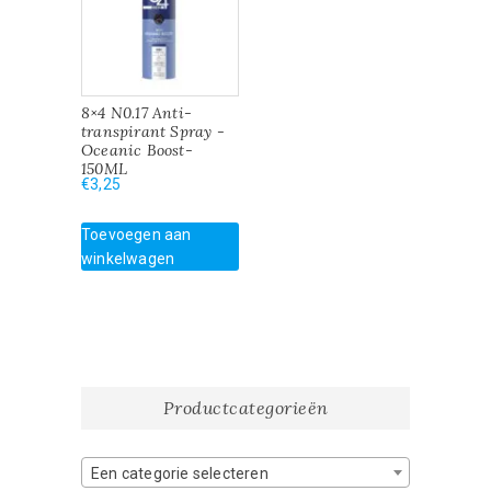
8×4 N0.17 Anti-
transpirant Spray -
Oceanic Boost-
150ML
€
3,25
Toevoegen aan
winkelwagen
Productcategorieën
Een categorie selecteren