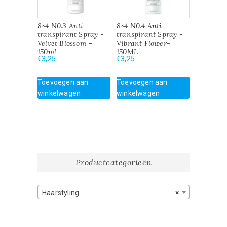
8×4 N0.3 Anti-
8×4 N0.4 Anti-
transpirant Spray -
transpirant Spray -
Velvet Blossom –
Vibrant Flower-
150ml
150ML
€
3,25
€
3,25
Toevoegen aan
Toevoegen aan
winkelwagen
winkelwagen
Productcategorieën
Haarstyling
×