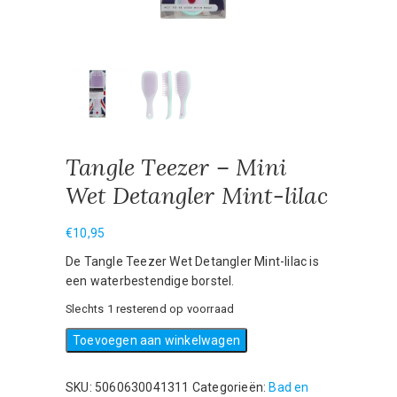
Tangle Teezer – Mini
Wet Detangler Mint-lilac
€
10,95
De Tangle Teezer Wet Detangler Mint-lilac is
een waterbestendige borstel.
Slechts 1 resterend op voorraad
Tangle
Toevoegen aan winkelwagen
Teezer
–
SKU:
5060630041311
Categorieën:
Bad en
Mini