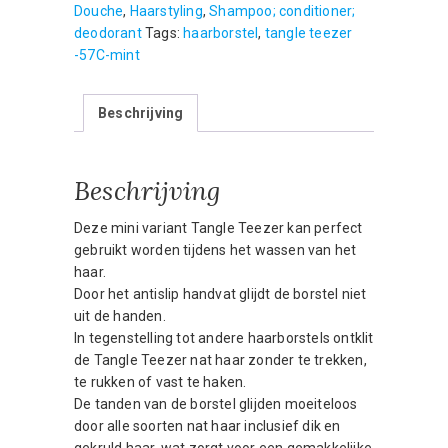
Douche
,
Haarstyling
,
Shampoo; conditioner;
Wet
deodorant
Tags:
haarborstel
,
tangle teezer
Detangler
-57C-mint
Mint-
lilac
aantal
Beschrijving
Beschrijving
Deze mini variant Tangle Teezer kan perfect
gebruikt worden tijdens het wassen van het
haar.
Door het antislip handvat glijdt de borstel niet
uit de handen.
In tegenstelling tot andere haarborstels ontklit
de Tangle Teezer nat haar zonder te trekken,
te rukken of vast te haken.
De tanden van de borstel glijden moeiteloos
door alle soorten nat haar inclusief dik en
gekruld haar, wat zorgt voor een gemakkelijke