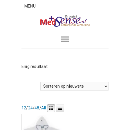
Skip
MENU
to
content
MedSense
ONTZORGENDE VERZORGING
Enig resultaat
12
/
24
/
48
/
All