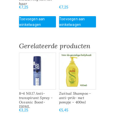
haar
€
7,25
€
7,25
Toevoegen aan
Toevoegen aan
winkelwagen
winkelwagen
Gerelateerde producten
8×4 N0.17 Anti-
Zwitsal Shampoo -
transpirant Spray -
anti-prik- met
Oceanic Boost-
pompje – 400ml
150ML
€
3,25
€
5,45