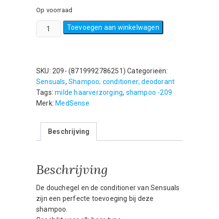
Op voorraad
Sensuals
Toevoegen aan winkelwagen
Milde
shampoo-
250ml
-
SKU:
209- (8719992786251)
Categorieën:
voor
Sensuals
,
Shampoo; conditioner; deodorant
alle
Tags:
milde haarverzorging
,
shampoo -209
haartypes
Merk:
MedSense
aantal
Beschrijving
Beschrijving
De douchegel en de conditioner van Sensuals
zijn een perfecte toevoeging bij deze
shampoo.