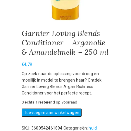
Garnier Loving Blends
Conditioner – Arganolie
& Amandelmelk – 250 ml
€
4,79
Op zoek naar de oplossing voor droog en
moeilijk in model te brengen haar? Ontdek
Garnier Loving Blends Argan Richness
Conditioner voor het perfecte recept.
Slechts 1 resterend op voorraad
Garnier
Toevoegen aan winkelwagen
Loving
Blends
SKU:
3600542461894
Categorieën:
huid
Conditioner