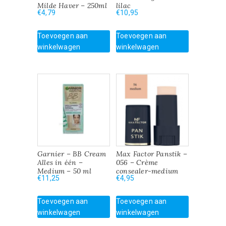
Milde Haver – 250ml
lilac
€
4,79
€
10,95
Toevoegen aan
Toevoegen aan
winkelwagen
winkelwagen
Garnier – BB Cream
Max Factor Panstik –
Alles in één –
056 – Crème
Medium – 50 ml
consealer-medium
€
11,25
€
4,95
Toevoegen aan
Toevoegen aan
winkelwagen
winkelwagen