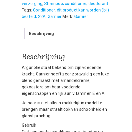
verzorging
,
Shampoo; conditioner; deodorant
-
Tags:
Conditioner
,
dit product kan worden (bij)
Arganolie
besteld; 22A
,
Garnier
Merk:
Garnier
&
Amandelmelk
-
Beschrijving
250
ml
aantal
Beschrijving
Arganolie staat bekend om zijn voedende
kracht. Garnier heeft zeer zorgvuldig een luxe
blend gemaakt met amandelcrème,
gekoesterd om haar voedende
eigenschappen en rijk aan vitaminen E en A.
Je haar is niet alleen makkelijk in model te
brengen maar straalt ook van schoonheid en
glanst prachtig.
Gebruik
Giet een beetje conditioner in je handen en