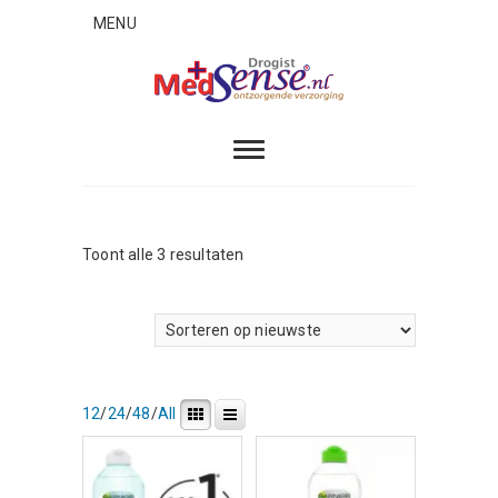
Skip
MENU
to
content
MedSense
ONTZORGENDE VERZORGING
Gesorteerd
Toont alle 3 resultaten
op
nieuwste
12
/
24
/
48
/
All