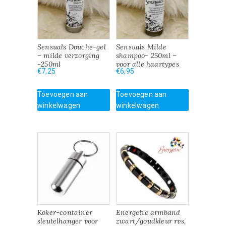
Sensuals Douche-gel
Sensuals Milde
– milde verzorging
shampoo- 250ml –
-250ml
voor alle haartypes
€
7,25
€
6,95
Toevoegen aan
Toevoegen aan
winkelwagen
winkelwagen
Koker-container
Energetic armband
sleutelhanger voor
zwart/goudkleur rvs,