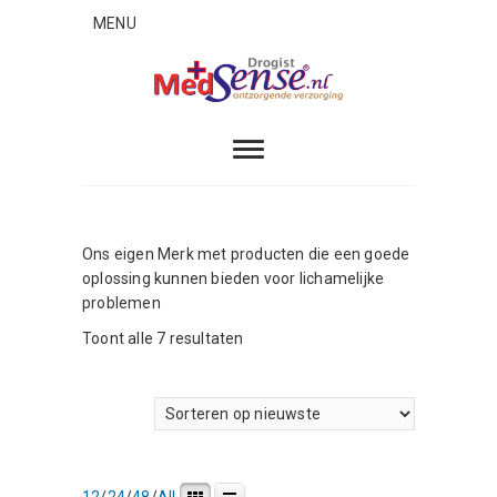
Skip
MENU
to
content
MedSense
ONTZORGENDE VERZORGING
Ons eigen Merk met producten die een goede
oplossing kunnen bieden voor lichamelijke
problemen
Gesorteerd
Toont alle 7 resultaten
op
nieuwste
12
/
24
/
48
/
All