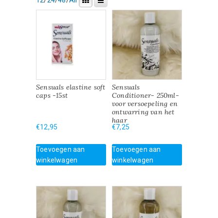
Sensuals elastine soft
Sensuals
caps -15st
Conditioner- 250ml-
voor versoepeling en
ontwarring van het
haar
€
12,95
€
7,25
Toevoegen aan
Toevoegen aan
winkelwagen
winkelwagen