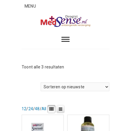
Skip
MENU
to
content
MedSense
ONTZORGENDE VERZORGING
Gesorteerd
Toont alle 3 resultaten
op
nieuwste
12
/
24
/
48
/
All