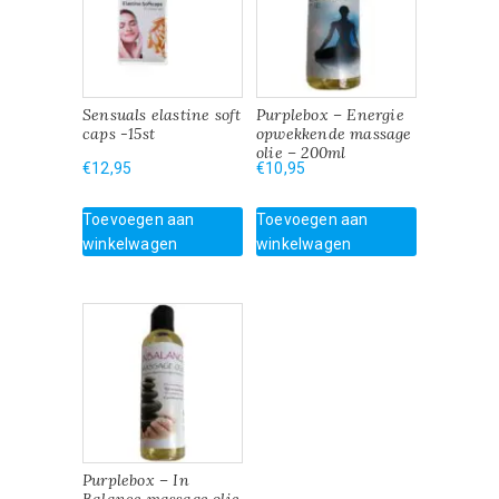
Sensuals elastine soft
Purplebox – Energie
caps -15st
opwekkende massage
olie – 200ml
€
12,95
€
10,95
Toevoegen aan
Toevoegen aan
winkelwagen
winkelwagen
Purplebox – In