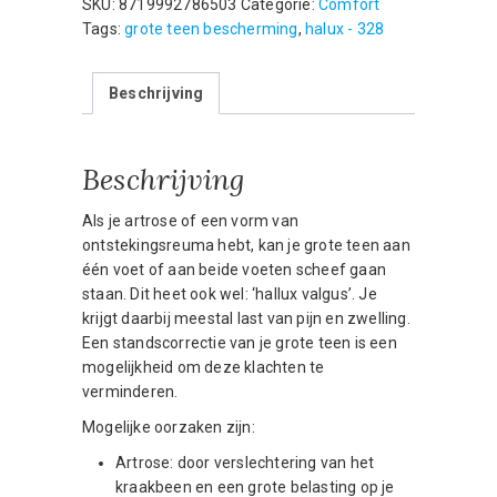
SKU:
8719992786503
Categorie:
Comfort
teen-
Tags:
grote teen bescherming
,
halux - 328
per
2
Beschrijving
stuks
aantal
Beschrijving
Als je artrose of een vorm van
ontstekingsreuma hebt, kan je grote teen aan
één voet of aan beide voeten scheef gaan
staan. Dit heet ook wel: ‘hallux valgus’. Je
krijgt daarbij meestal last van pijn en zwelling.
Een standscorrectie van je grote teen is een
mogelijkheid om deze klachten te
verminderen.
Mogelijke oorzaken zijn:
Artrose: door verslechtering van het
kraakbeen en een grote belasting op je