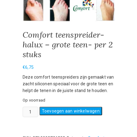
Comfort teenspreider-
halux – grote teen- per 2
stuks
€
6,75
Deze comfort teenspreiders zijn gemaakt van
zacht siliconen speciaal voor de grote teen en
helpt de tenen in de juiste stand te houden.
Op voorraad
Comfort
Toevoegen aan winkelwagen
teenspreider-
halux
-
grote