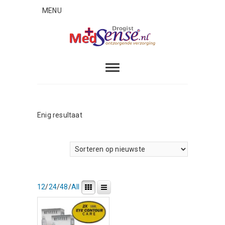
Skip
MENU
to
content
MedSense
ONTZORGENDE VERZORGING
Enig resultaat
12
/
24
/
48
/
All