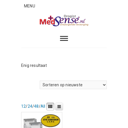
Skip
MENU
to
content
MedSense
ONTZORGENDE VERZORGING
Enig resultaat
12
/
24
/
48
/
All