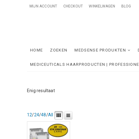
Skip
MIJN ACCOUNT
CHECKOUT
WINKELWAGEN
BLOG
to
content
Me
ONTZORGE
HOME
ZOEKEN
MEDSENSE PRODUKTEN
MEDICEUTICALS HAARPRODUCTEN | PROFESSION
Enig resultaat
12
/
24
/
48
/
All