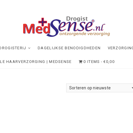
dSense
NDE VERZORGING
DROGISTERIJ
DAGELIJKSE BENODIGDHEDEN
VERZORGIN
ELE HAARVERZORGING | MEDSENSE
0 ITEMS
€0,00