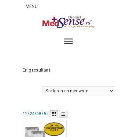
Skip
MENU
to
content
MedSense
ONTZORGENDE VERZORGING
Enig resultaat
12
/
24
/
48
/
All