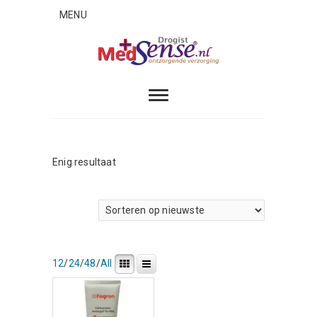
Skip
MENU
to
content
MedSense
ONTZORGENDE VERZORGING
Enig resultaat
12
/
24
/
48
/
All