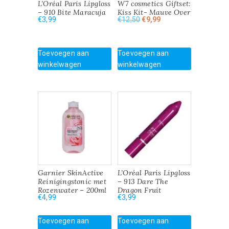
L’Oréal Paris Lipgloss
W7 cosmetics Giftset:
– 910 Bite Maracuja
Kiss Kit- Mauve Over
Oorspronkelijke
Huidige
€
3,99
€
12,50
€
9,99
prijs
prijs
was:
is:
€12,50.
€9,99.
Toevoegen aan
Toevoegen aan
winkelwagen
winkelwagen
Garnier SkinActive
L’Oréal Paris Lipgloss
Reinigingstonic met
– 913 Dare The
Rozenwater – 200ml
Dragon Fruit
€
4,99
€
3,99
Toevoegen aan
Toevoegen aan