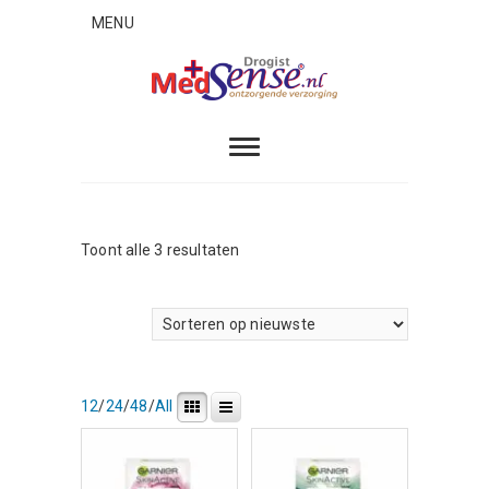
Skip
MENU
to
content
MedSense
ONTZORGENDE VERZORGING
Gesorteerd
Toont alle 3 resultaten
op
nieuwste
12
/
24
/
48
/
All