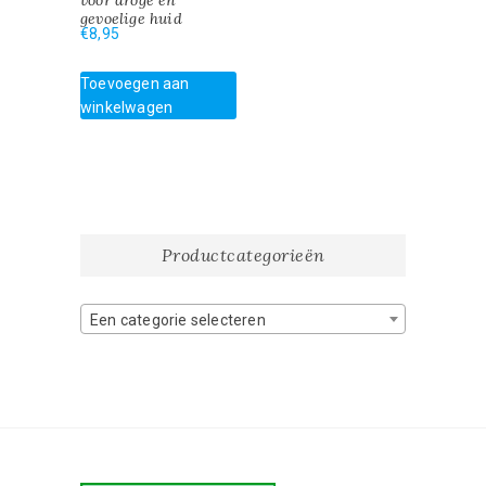
voor droge en
gevoelige huid
€
8,95
Toevoegen aan
winkelwagen
Productcategorieën
Een categorie selecteren