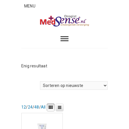
Skip
MENU
to
content
MedSense
ONTZORGENDE VERZORGING
Enig resultaat
12
/
24
/
48
/
All