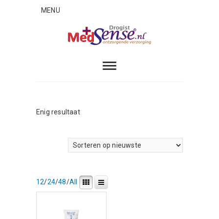
Skip
MENU
to
content
MedSense
ONTZORGENDE VERZORGING
Enig resultaat
12
/
24
/
48
/
All