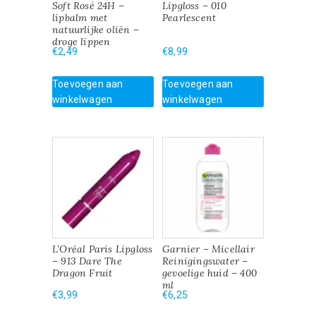
Soft Rosé 24H –
Lipgloss – 010
lipbalm met
Pearlescent
natuurlijke oliën –
droge lippen
€
2,49
€
8,99
Toevoegen aan
Toevoegen aan
winkelwagen
winkelwagen
L’Oréal Paris Lipgloss
Garnier – Micellair
– 913 Dare The
Reinigingswater –
Dragon Fruit
gevoelige huid – 400
ml
€
3,99
€
6,25