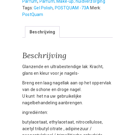
Parfum
,
Parfum; Make-up; huidverzorging
ml
Tags:
Gel Polish
,
POSTQUAM -73A
Merk:
aantal
PostQuam
Beschrijving
Beschrijving
Glanzende en ultrabestendige lak: Kracht,
glans en kleur voor je nagels-
Breng een laag nagellak aan op het oppervlak
van de schone en droge nagel.
U kunt het na uw gebruikelijke
nagelbehandeling aanbrengen.
ingrediënten:
butylacetaat, ethylacetaat, nitrocellulose,
acetyl tributyl citrate , adipinezuur /