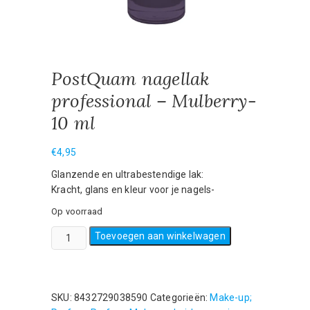
PostQuam nagellak
professional – Mulberry-
10 ml
€
4,95
Glanzende en ultrabestendige lak:
Kracht, glans en kleur voor je nagels-
Op voorraad
PostQuam
Toevoegen aan winkelwagen
nagellak
professional
-
Mulberry-
SKU:
8432729038590
Categorieën:
Make-up;
10