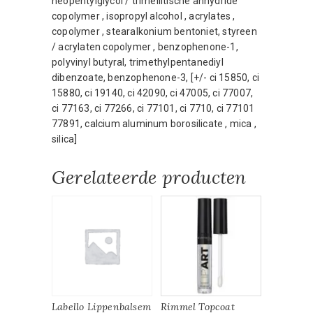
neopentylglycol / trimellitische anhydride
copolymer , isopropyl alcohol , acrylates ,
copolymer , stearalkonium bentoniet, styreen
/ acrylaten copolymer , benzophenone-1,
polyvinyl butyral, trimethylpentanediyl
dibenzoate, benzophenone-3, [+/- ci 15850, ci
15880, ci 19140, ci 42090, ci 47005, ci 77007,
ci 77163, ci 77266, ci 77101, ci 7710, ci 77101
77891, calcium aluminum borosilicate , mica ,
silica]
Gerelateerde producten
Labello Lippenbalsem
Rimmel Topcoat