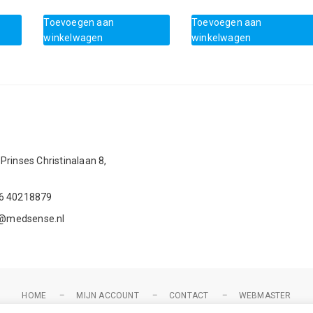
Toevoegen aan
Toevoegen aan
winkelwagen
winkelwagen
Prinses Christinalaan 8,
 6 40218879
@medsense.nl
HOME
MIJN ACCOUNT
CONTACT
WEBMASTER