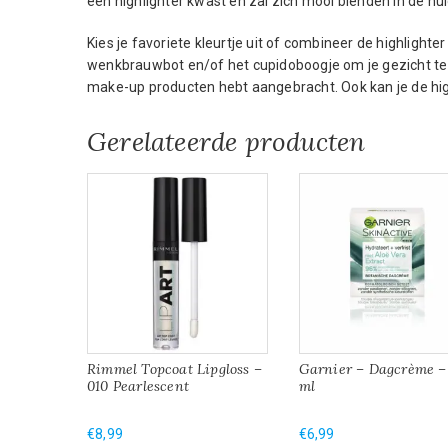
een highlighter kwast en zal zich mooi blenden in de hui
Kies je favoriete kleurtje uit of combineer de highlight
wenkbrauwbot en/of het cupidoboogje om je gezicht te h
make-up producten hebt aangebracht. Ook kan je de hig
Gerelateerde producten
Rimmel Topcoat Lipgloss –
Garnier – Dagcrème –
010 Pearlescent
ml
€
8,99
€
6,99