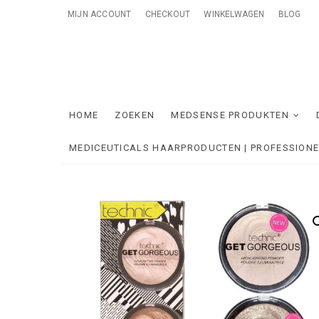
Skip
MIJN ACCOUNT
CHECKOUT
WINKELWAGEN
BLOG
to
content
Me
ONTZORGE
HOME
ZOEKEN
MEDSENSE PRODUKTEN
MEDICEUTICALS HAARPRODUCTEN | PROFESSION