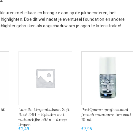
d.
er kleuren met elkaar en breng ze aan op de jukbeenderen, het
ighlighten. Doe dit wel nadat je eventueel foundation en andere
hlighter gebruiken als oogschaduw om je ogen te laten stralen!
 50
Labello Lippenbalsem Soft
PostQuam- professional
Rosé 24H – lipbalm met
french manicure top coat 
natuurlijke oliën – droge
10 ml
lippen
€
2,49
€
7,95