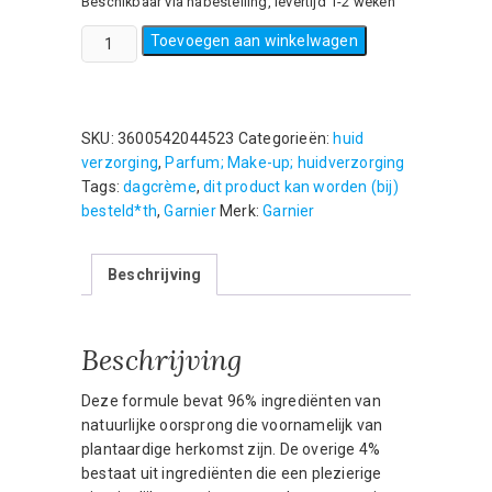
Beschikbaar via nabestelling, levertijd 1-2 weken
Garnier
Toevoegen aan winkelwagen
-
Dagcrème
-
50
SKU:
3600542044523
Categorieën:
huid
ml
verzorging
,
Parfum; Make-up; huidverzorging
aantal
Tags:
dagcrème
,
dit product kan worden (bij)
besteld*th
,
Garnier
Merk:
Garnier
Beschrijving
Beschrijving
Deze formule bevat 96% ingrediënten van
natuurlijke oorsprong die voornamelijk van
plantaardige herkomst zijn. De overige 4%
bestaat uit ingrediënten die een plezierige