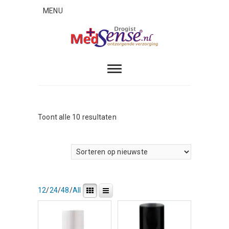
Skip
MENU
to
content
MedSense
ONTZORGENDE VERZORGING
Gesorteerd
Toont alle 10 resultaten
op
nieuwste
12
/
24
/
48
/
All