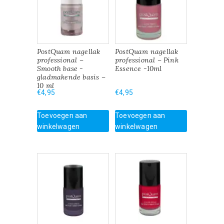
PostQuam nagellak
PostQuam nagellak
professional –
professional – Pink
Smooth base -
Essence -10ml
gladmakende basis –
10 ml
€
4,95
€
4,95
Toevoegen aan
Toevoegen aan
winkelwagen
winkelwagen