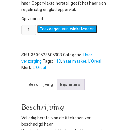
haar. Oppervlakte herstel: geeft het haar een
regelmatig en glad oppervlak.
Op voorraad
L’Oréal
Toevoegen aan winkelwagen
Paris
Elvive
Total
Repair
SKU:
3600523605903
Categorie:
Haar
5
verzorging
Tags:
11D
,
haar masker
,
L'Oréal
-
Merk:
L'Oreal
300
ml
Beschrijving
Bijsluiters
-
Masker
aantal
Beschrijving
Volledig herstel van de 5 tekenen van
beschadigd haar: