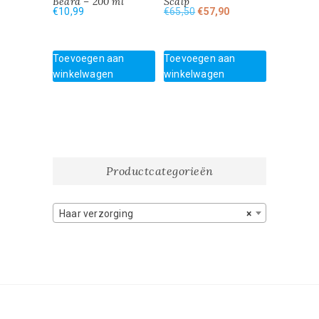
Beard – 200 ml
Scalp
Oorspronkelijke
Huidige
€
10,99
€
65,50
€
57,90
prijs
prijs
was:
is:
€65,50.
€57,90.
Toevoegen aan
Toevoegen aan
winkelwagen
winkelwagen
Productcategorieën
Haar verzorging
×