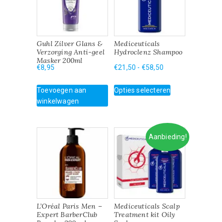
Guhl Zilver Glans &
Mediceuticals
Verzorging Anti-geel
Hydroclenz Shampoo
Masker 200ml
Prijsklasse:
€
8,95
€
21,50
-
€
58,50
€21,50
Dit
tot
Toevoegen aan
Opties selecteren
product
€58,50
winkelwagen
heeft
meerdere
variaties.
Aanbieding!
Deze
optie
kan
gekozen
worden
op
de
L’Oréal Paris Men –
Mediceuticals Scalp
productpagina
Expert BarberClub
Treatment kit Oily