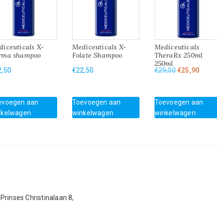
iceuticals X-
Mediceuticals X-
Mediceuticals
rma shampoo
Folate Shampoo
TheraRx 250ml
250ml
Oorspronkeli
Huidi
2,50
€
22,50
€
29,00
€
25,90
prijs
prijs
was:
is:
€29,00.
€25,9
evoegen aan
Toevoegen aan
Toevoegen aan
nkelwagen
winkelwagen
winkelwagen
Prinses Christinalaan 8,