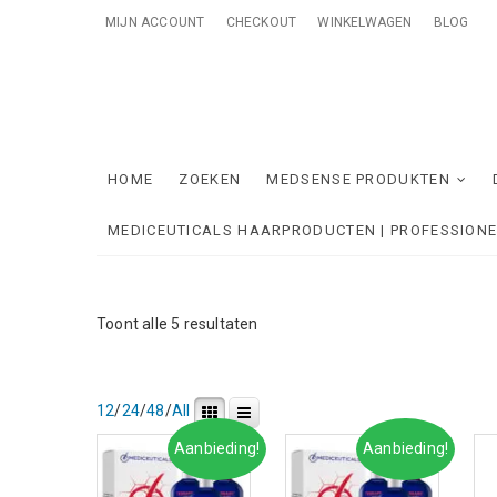
Skip
MIJN ACCOUNT
CHECKOUT
WINKELWAGEN
BLOG
to
content
Me
ONTZORGE
HOME
ZOEKEN
MEDSENSE PRODUKTEN
MEDICEUTICALS HAARPRODUCTEN | PROFESSION
Gesorteerd
Toont alle 5 resultaten
op
nieuwste
12
/
24
/
48
/
All
Aanbieding!
Aanbieding!