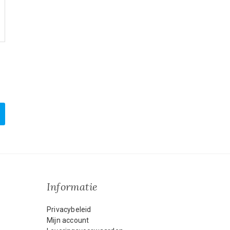
jke
ge
0.
Informatie
Privacybeleid
Mijn account