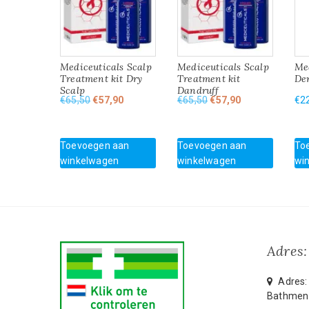
Mediceuticals Scalp
Mediceuticals Scalp
Med
Treatment kit Dry
Treatment kit
De
Scalp
Dandruff
Oorspronkelijke
Huidige
Oorspronkelijke
Huidige
€
65,50
€
57,90
€
65,50
€
57,90
€
2
prijs
prijs
prijs
prijs
was:
is:
was:
is:
€65,50.
€57,90.
€65,50.
€57,90.
Toevoegen aan
Toevoegen aan
To
winkelwagen
winkelwagen
wi
Adres:
Adres: 
Bathmen