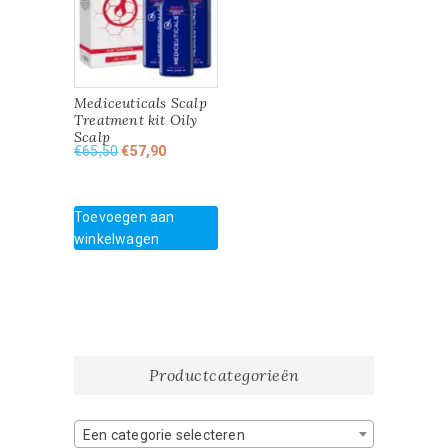
Mediceuticals Scalp
Treatment kit Oily
Scalp
Oorspronkelijke
Huidige
€
65,50
€
57,90
prijs
prijs
was:
is:
€65,50.
€57,90.
Toevoegen aan
winkelwagen
Productcategorieën
Een categorie selecteren