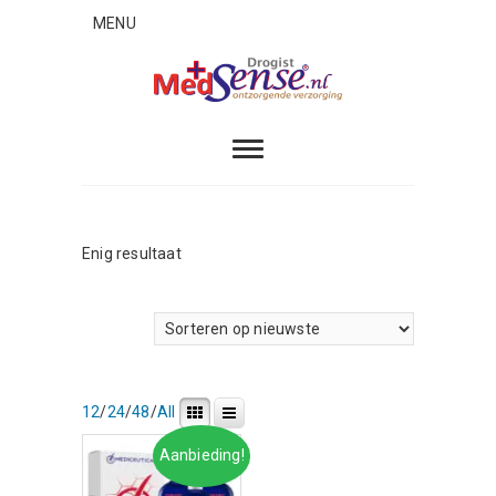
Skip
MENU
to
content
MedSense
ONTZORGENDE VERZORGING
Enig resultaat
12
/
24
/
48
/
All
Aanbieding!