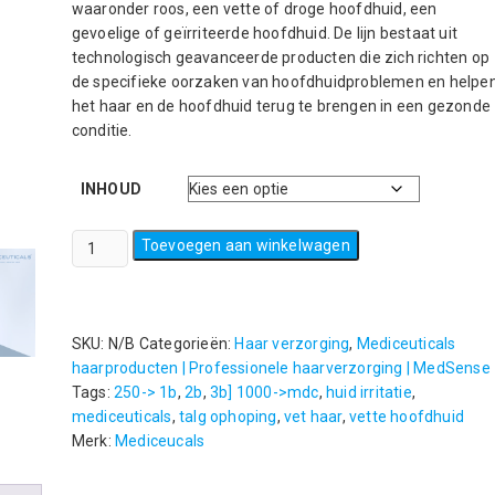
waaronder roos, een vette of droge hoofdhuid, een
gevoelige of geïrriteerde hoofdhuid. De lijn bestaat uit
technologisch geavanceerde producten die zich richten op
de specifieke oorzaken van hoofdhuidproblemen en helpe
het haar en de hoofdhuid terug te brengen in een gezonde
conditie.
INHOUD
Mediceuticals
Toevoegen aan winkelwagen
Solv-
X
shampoo
250ml
SKU:
N/B
Categorieën:
Haar verzorging
,
Mediceuticals
aantal
haarproducten | Professionele haarverzorging | MedSense
Tags:
250-> 1b
,
2b
,
3b] 1000->mdc
,
huid irritatie
,
mediceuticals
,
talg ophoping
,
vet haar
,
vette hoofdhuid
Merk:
Mediceucals