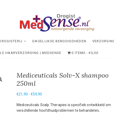
dSense
NDE VERZORGING
DROGISTERIJ
DAGELIJKSE BENODIGDHEDEN
VERZORGIN
ELE HAARVERZORGING | MEDSENSE
0 ITEMS
€0,00
Mediceuticals Solv-X shampoo
250ml
Prijsklasse:
€
21,90
-
€
59,90
€21,90
Mediceuticals Scalp Therapies is specifiek ontwikkeld om
tot
verschillende hoofdhuidproblemen te behandelen,
€59,90