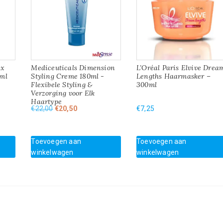
ox
Mediceuticals Dimension
L’Oréal Paris Elvive Drea
5ml
Styling Creme 180ml -
Lengths Haarmasker –
Flexibele Styling &
300ml
Verzorging voor Elk
Haartype
Oorspronkelijke
Huidige
€
22,00
€
20,50
€
7,25
prijs
prijs
was:
is:
€22,00.
€20,50.
Toevoegen aan
Toevoegen aan
winkelwagen
winkelwagen