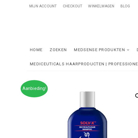
Skip
MIJN ACCOUNT
CHECKOUT
WINKELWAGEN
BLOG
to
content
Me
ONTZORGE
HOME
ZOEKEN
MEDSENSE PRODUKTEN
MEDICEUTICALS HAARPRODUCTEN | PROFESSION
Aanbieding!