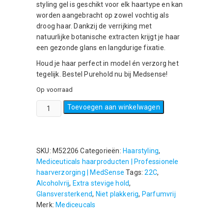
styling gel is geschikt voor elk haartype en kan
worden aangebracht op zowel vochtig als
droog haar. Dankzij de verrijking met
natuurlijke botanische extracten krijgt je haar
een gezonde glans en langdurige fixatie.
Houd je haar perfect in model én verzorg het
tegelijk. Bestel Purehold nu bij Medsense!
Op voorraad
Mediceuticals
Toevoegen aan winkelwagen
Purehold
Styling
Gel
180ml
SKU:
M52206
Categorieën:
Haarstyling
,
aantal
Mediceuticals haarproducten | Professionele
haarverzorging | MedSense
Tags:
22C
,
Alcoholvrij
,
Extra stevige hold
,
Glansversterkend
,
Niet plakkerig
,
Parfumvrij
Merk:
Mediceucals