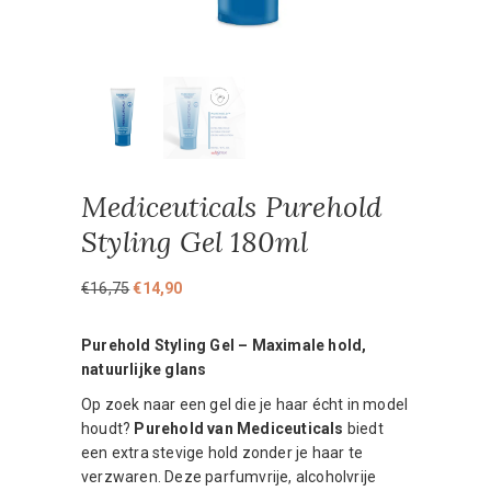
Mediceuticals Purehold
Styling Gel 180ml
Oorspronkelijke
Huidige
€
16,75
€
14,90
prijs
prijs
was:
is:
Purehold Styling Gel – Maximale hold,
€16,75.
€14,90.
natuurlijke glans
Op zoek naar een gel die je haar écht in model
houdt?
Purehold van Mediceuticals
biedt
een extra stevige hold zonder je haar te
verzwaren. Deze parfumvrije, alcoholvrije