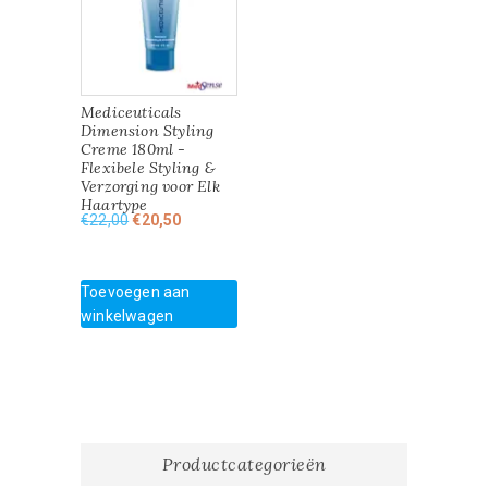
Mediceuticals
Dimension Styling
Creme 180ml -
Flexibele Styling &
Verzorging voor Elk
Haartype
Oorspronkelijke
Huidige
€
22,00
€
20,50
prijs
prijs
was:
is:
€22,00.
€20,50.
Toevoegen aan
winkelwagen
Productcategorieën