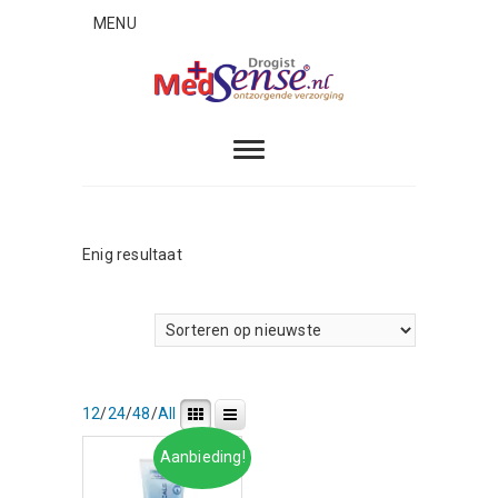
Skip
MENU
to
content
MedSense
ONTZORGENDE VERZORGING
Enig resultaat
12
/
24
/
48
/
All
Aanbieding!