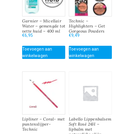
Garnier – Micellair
Technic –
Water – gemengde tot
Highlighters – Get
vette huid – 400 ml
Gorgeous Powders
€
6,95
€
9,49
Toevoegen aan
Toevoegen aan
winkelwagen
winkelwagen
Lipliner – Coral- met
Labello Lippenbalsem
puntenslijper-
Soft Rosé 24H –
Technic
lipbalm met