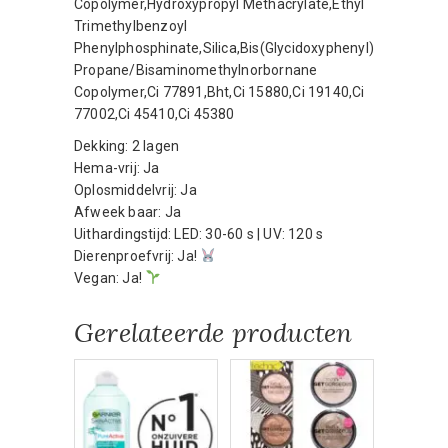
Copolymer,Hydroxypropyl Methacrylate,Ethyl
Trimethylbenzoyl
Phenylphosphinate,Silica,Bis(Glycidoxyphenyl)
Propane/Bisaminomethylnorbornane
Copolymer,Ci 77891,Bht,Ci 15880,Ci 19140,Ci
77002,Ci 45410,Ci 45380
Dekking: 2 lagen
Hema-vrij: Ja
Oplosmiddelvrij: Ja
Afweek baar: Ja
Uithardingstijd: LED: 30-60 s | UV: 120 s
Dierenproefvrij: Ja!
Vegan: Ja!
Gerelateerde producten