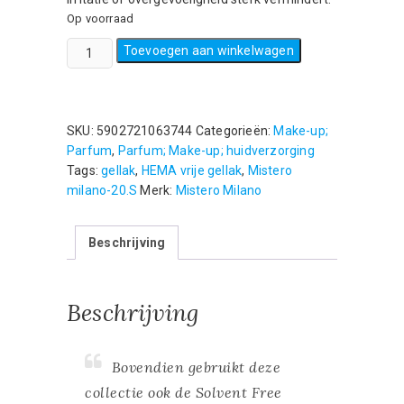
Op voorraad
Mistero
Toevoegen aan winkelwagen
Milano
gellak
"
make
SKU:
5902721063744
Categorieën:
Make-up;
me
Parfum
,
Parfum; Make-up; huidverzorging
naughty
Tags:
gellak
,
HEMA vrije gellak
,
Mistero
"
milano-20.S
Merk:
Mistero Milano
-
fuchsia
Beschrijving
-
Hema
vrij
Beschrijving
-
vegan
-
7ml
Bovendien gebruikt deze
aantal
collectie ook de Solvent Free