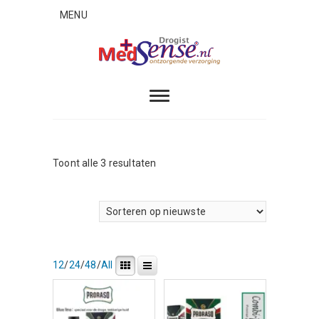
Skip
MENU
to
content
MedSense
ONTZORGENDE VERZORGING
Gesorteerd
Toont alle 3 resultaten
op
nieuwste
12
/
24
/
48
/
All