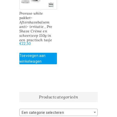
Proraso white
pakket-
Aftershavebalsem
anti- irritatie , Pre
Shave Crème en
scheerzeep 150g in
een practisch tasje
€
22,50
Toevoegen aan
winkelwagen
Productcategorieën
Een categorie selecteren