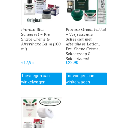
Proraso Blue
Proraso Green Pakket
Scheerset – Pre
– Verfrissende
Shave Crème &
Scheerset met
Aftershave Balm (100
Aftershave Lotion,
ml)
Pre-Shave Crème,
Scheerzeep &
Scheerkwast
€
17,95
€
22,90
Toevoegen aan
Toevoegen aan
winkelwagen
winkelwagen