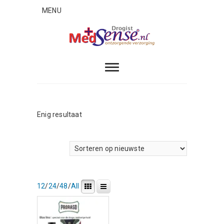
Skip
MENU
to
content
MedSense
ONTZORGENDE VERZORGING
Enig resultaat
12
/
24
/
48
/
All