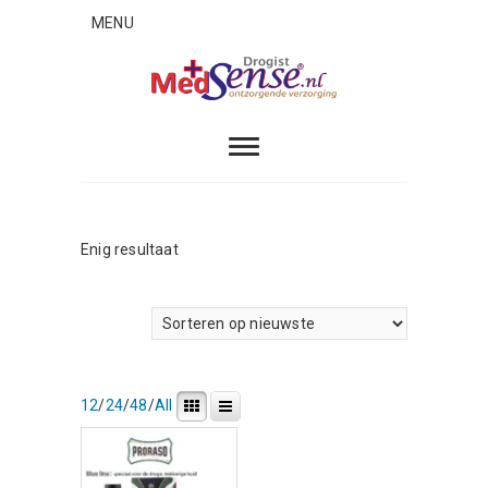
Skip
MENU
to
content
MedSense
ONTZORGENDE VERZORGING
Enig resultaat
12
/
24
/
48
/
All