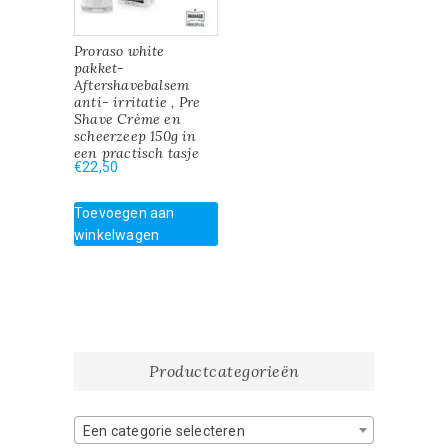
Proraso white
pakket-
Aftershavebalsem
anti- irritatie , Pre
Shave Crème en
scheerzeep 150g in
een practisch tasje
€
22,50
Toevoegen aan
winkelwagen
Productcategorieën
Een categorie selecteren