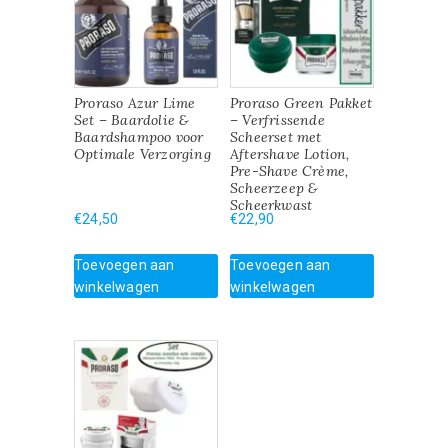
Proraso Azur Lime
Proraso Green Pakket
Set – Baardolie &
– Verfrissende
Baardshampoo voor
Scheerset met
Optimale Verzorging
Aftershave Lotion,
Pre-Shave Crème,
Scheerzeep &
Scheerkwast
€
24,50
€
22,90
Toevoegen aan
Toevoegen aan
winkelwagen
winkelwagen