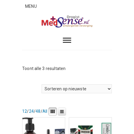
Skip
MENU
to
content
MedSense
ONTZORGENDE VERZORGING
Gesorteerd
Toont alle 3 resultaten
op
nieuwste
12
/
24
/
48
/
All