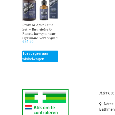
Proraso Azur Lime
Set – Baardolie &
Baardshampoo voor
Optimale Verzorging
€
24,50
Toevoegen aan
winkelwagen
Adres:
Adres: 
Bathmen