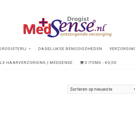
dSense
NDE VERZORGING
DROGISTERIJ
DAGELIJKSE BENODIGDHEDEN
VERZORGIN
ELE HAARVERZORGING | MEDSENSE
0 ITEMS
€0,00