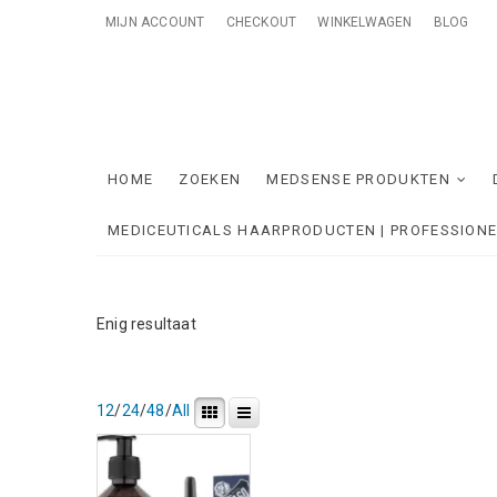
Skip
MIJN ACCOUNT
CHECKOUT
WINKELWAGEN
BLOG
to
content
Me
ONTZORGE
HOME
ZOEKEN
MEDSENSE PRODUKTEN
MEDICEUTICALS HAARPRODUCTEN | PROFESSION
Enig resultaat
12
/
24
/
48
/
All