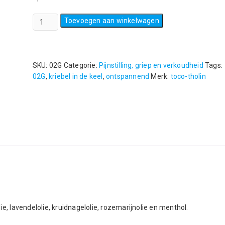
Toco
Toevoegen aan winkelwagen
Tholin
-6
ml
-
SKU:
02G
Categorie:
Pijnstilling, griep en verkoudheid
Tags:
Druppels
02G
,
kriebel in de keel
,
ontspannend
Merk:
toco-tholin
aantal
lie, lavendelolie, kruidnagelolie, rozemarijnolie en menthol.