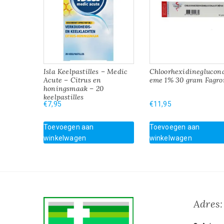
Isla Keelpastilles – Medic
Chloorhexidineglucon
Acute – Citrus en
eme 1% 30 gram Fagro
honingsmaak – 20
keelpastilles
€
7,95
€
11,95
Toevoegen aan
Toevoegen aan
winkelwagen
winkelwagen
Adres: