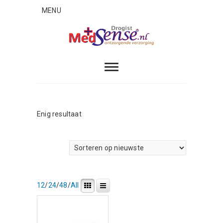
Skip
MENU
to
content
MedSense
ONTZORGENDE VERZORGING
Enig resultaat
12
/
24
/
48
/
All