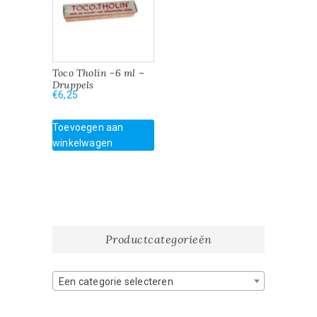
Toco Tholin -6 ml –
Druppels
€
6,25
Toevoegen aan
winkelwagen
Productcategorieën
Een categorie selecteren