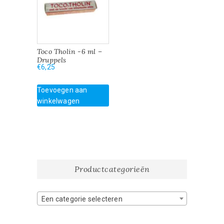
Toco Tholin -6 ml –
Druppels
€
6,25
Toevoegen aan
winkelwagen
Productcategorieën
Een categorie selecteren