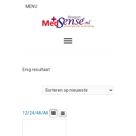
Skip
MENU
to
content
MedSense
ONTZORGENDE VERZORGING
Enig resultaat
12
/
24
/
48
/
All