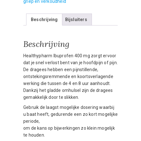
griep en verkoudheid
mg
-
Beschrijving
Bijsluiters
20
omhulde
tabletten
Beschrijving
aantal
Healthypharm Ibuprofen 400 mg zorgt ervoor
dat je snel verlost bent van je hoofdpijn of pijn.
De dragees hebben een pijnstillende,
ontstekingsremmende en koortsverlagende
werking die tussen de 4 en 8 uur aanhoudt.
Dankzij het gladde omhulsel zijn de dragees
gemakkelijk door te slikken.
Gebruik de laagst mogelijke dosering waarbij
u baat heeft, gedurende een zo kort mogelijke
periode,
om de kans op bijwerkingen zo klein mogelijk
te houden.