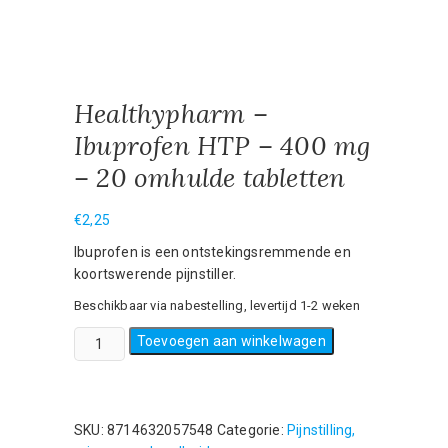
Healthypharm –
Ibuprofen HTP – 400 mg
– 20 omhulde tabletten
€
2,25
Ibuprofen is een ontstekingsremmende en
koortswerende pijnstiller.
Beschikbaar via nabestelling, levertijd 1-2 weken
Healthypharm
Toevoegen aan winkelwagen
-
Ibuprofen
HTP
-
SKU:
8714632057548
Categorie:
Pijnstilling,
400