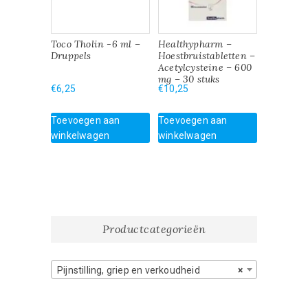
Toco Tholin -6 ml –
Healthypharm –
Druppels
Hoestbruistabletten –
Acetylcysteine – 600
mg – 30 stuks
€
6,25
€
10,25
Toevoegen aan
Toevoegen aan
winkelwagen
winkelwagen
Productcategorieën
Pijnstilling, griep en verkoudheid
×