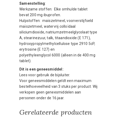
Samenstelling
:
Werkzame stoffen: Elke omhulde tablet
bevat 200 mg ibuprofen.
Hulpstoffen: maïszetmeel, voorverstijfseld
maïszetmeel, watervrij colloïdaal
siliciumdioxide, natriumzetmeelglycolaat type
A, stearinezuur, talk, titaandioxide (E 171),
hydroxypropylmethylcellulose type 2910 5cP,
erytrosine (E 127) en
polyethyleenglycol 6000 (alleen in de 400 mg
tablet).
Dit is een geneesmiddel:
Lees voor gebruik de bijsluiter.
Voor geneesmiddelen geldt een maximum
bestelhoeveelheid van 3 stuks per product. Wij
verkopen geen geneesmiddelen aan
personen onder de 16 jaar.
Gerelateerde producten