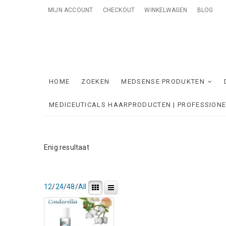
Skip
MIJN ACCOUNT
CHECKOUT
WINKELWAGEN
BLOG
to
content
Me
ONTZORGE
HOME
ZOEKEN
MEDSENSE PRODUKTEN
MEDICEUTICALS HAARPRODUCTEN | PROFESSION
Enig resultaat
12
/
24
/
48
/
All