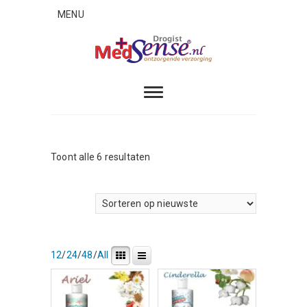
Skip
MENU
to
content
MedSense
ONTZORGENDE VERZORGING
Gesorteerd
Toont alle 6 resultaten
op
nieuwste
12
/
24
/
48
/
All