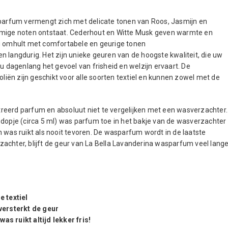
sparfum vermengt zich met delicate tonen van Roos, Jasmijn en
oemige noten ontstaat. Cederhout en Witte Musk geven warmte en
ng omhult met comfortabele en geurige tonen
 langdurig. Het zijn unieke geuren van de hoogste kwaliteit, die uw
dagenlang het gevoel van frisheid en welzijn ervaart. De
ën zijn geschikt voor alle soorten textiel en kunnen zowel met de
reerd parfum en absoluut niet te vergelijken met een wasverzachter.
 dopje (circa 5 ml) was parfum toe in het bakje van de wasverzachter
 was ruikt als nooit tevoren. De wasparfum wordt in de laatste
achter, blijft de geur van La Bella Lavanderina wasparfum veel lange
e textiel
ersterkt de geur
s ruikt altijd lekker fris!