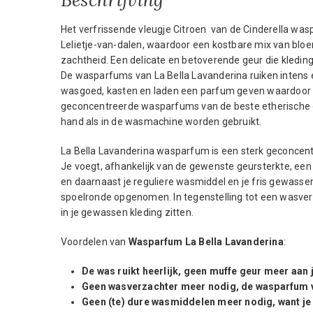
Het verfrissende vleugje Citroen van de Cinderella wa
Lelietje-van-dalen, waardoor een kostbare mix van bl
zachtheid. Een delicate en betoverende geur die kledi
De wasparfums van La Bella Lavanderina ruiken intens en
wasgoed, kasten en laden een parfum geven waardoor u 
geconcentreerde wasparfums van de beste etherische oli
hand als in de wasmachine worden gebruikt.
La Bella Lavanderina wasparfum is een sterk geconcent
Je voegt, afhankelijk van de gewenste geursterkte, een
en daarnaast je reguliere wasmiddel en je fris gewassen
spoelronde opgenomen. In tegenstelling tot een wasverz
in je gewassen kleding zitten.
Voordelen van
Wasparfum
La Bella Lavanderina
:
De was ruikt heerlijk, geen muffe geur meer aan j
Geen wasverzachter meer nodig, de wasparfum v
Geen (te) dure wasmiddelen meer nodig, want je wa