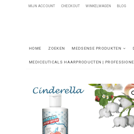
Skip
MIJN ACCOUNT
CHECKOUT
WINKELWAGEN
BLOG
to
content
Me
ONTZORGE
HOME
ZOEKEN
MEDSENSE PRODUKTEN
MEDICEUTICALS HAARPRODUCTEN | PROFESSION