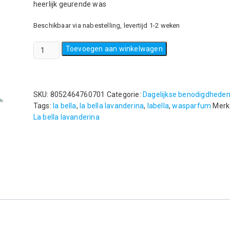
heerlijk geurende was
Beschikbaar via nabestelling, levertijd 1-2 weken
Wasparfum
Toevoegen aan winkelwagen
La
Bella
Lavanderina,
Cinderella
SKU:
8052464760701
Categorie:
Dagelijkse benodigdhede
250ml
Tags:
la bella
,
la bella lavanderina
,
labella
,
wasparfum
Merk
aantal
La bella lavanderina