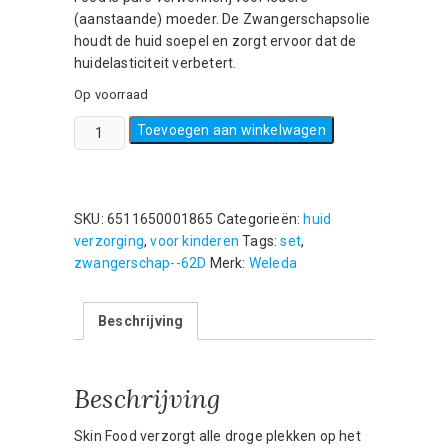
(aanstaande) moeder. De Zwangerschapsolie
houdt de huid soepel en zorgt ervoor dat de
huidelasticiteit verbetert.
Op voorraad
Weleda
Toevoegen aan winkelwagen
Voordeelset
Mama-
zwangerschapsolie
100ml
SKU:
6511650001865
Categorieën:
huid
en
verzorging
,
voor kinderen
Tags:
set
,
Skin
zwangerschap--62D
Merk:
Weleda
Food
crème-
Beschrijving
30
gram
aantal
Beschrijving
Skin Food verzorgt alle droge plekken op het