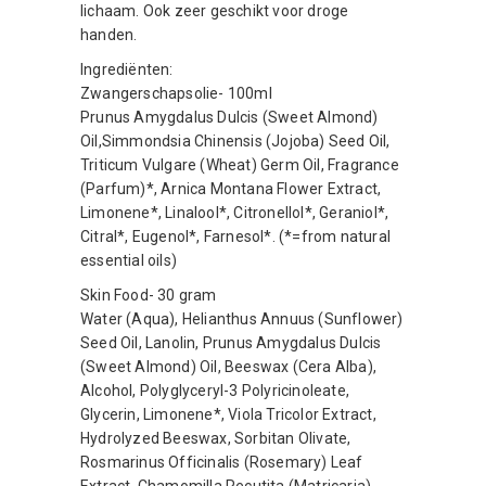
lichaam. Ook zeer geschikt voor droge
handen.
Ingrediënten:
Zwangerschapsolie- 100ml
Prunus Amygdalus Dulcis (Sweet Almond)
Oil,Simmondsia Chinensis (Jojoba) Seed Oil,
Triticum Vulgare (Wheat) Germ Oil, Fragrance
(Parfum)*, Arnica Montana Flower Extract,
Limonene*, Linalool*, Citronellol*, Geraniol*,
Citral*, Eugenol*, Farnesol*. (*=from natural
essential oils)
Skin Food- 30 gram
Water (Aqua), Helianthus Annuus (Sunflower)
Seed Oil, Lanolin, Prunus Amygdalus Dulcis
(Sweet Almond) Oil, Beeswax (Cera Alba),
Alcohol, Polyglyceryl-3 Polyricinoleate,
Glycerin, Limonene*, Viola Tricolor Extract,
Hydrolyzed Beeswax, Sorbitan Olivate,
Rosmarinus Officinalis (Rosemary) Leaf
Extract, Chamomilla Recutita (Matricaria)