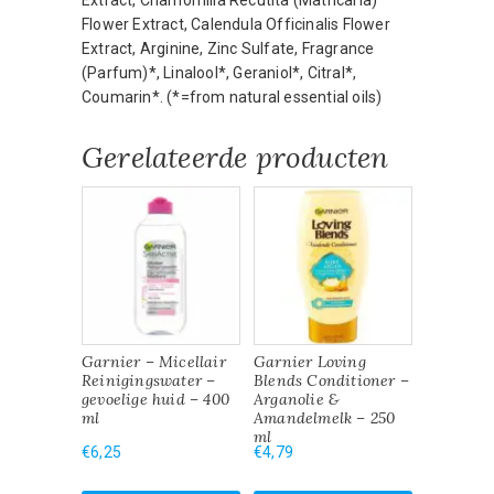
Flower Extract, Calendula Officinalis Flower
Extract, Arginine, Zinc Sulfate, Fragrance
(Parfum)*, Linalool*, Geraniol*, Citral*,
Coumarin*. (*=from natural essential oils)
Gerelateerde producten
Garnier – Micellair
Garnier Loving
Reinigingswater –
Blends Conditioner –
gevoelige huid – 400
Arganolie &
ml
Amandelmelk – 250
ml
€
6,25
€
4,79